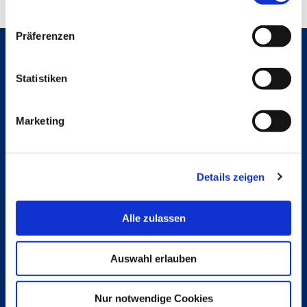
Präferenzen
Statistiken
Hochschule Bremerhaven
Kontakt
An der Karlstadt 8
27568 Bremerhaven
Marketing
Ressourcen
Kontakt
Folge uns
Details zeigen
Instagram
Studienpat:innen Instagram
Alle zulassen
TikTok
YouTube
Facebook
Auswahl erlauben
LinkedIn
Nur notwendige Cookies