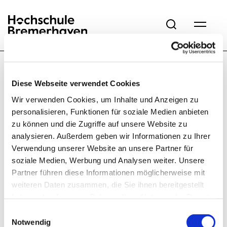
Hochschule Bremerhaven
Vielen Dank für
Diese Webseite verwendet Cookies
Ihre Anmeldung
Wir verwenden Cookies, um Inhalte und Anzeigen zu
Sie erhalten eine
personalisieren, Funktionen für soziale Medien anbieten
zu können und die Zugriffe auf unsere Website zu
Anmeldebestätigung
analysieren. Außerdem geben wir Informationen zu Ihrer
per E-Mail an
Verwendung unserer Website an unsere Partner für
die von Ihnen
soziale Medien, Werbung und Analysen weiter. Unsere
Partner führen diese Informationen möglicherweise mit
angegebene
weiteren Daten zusammen, die Sie ihnen bereitgestellt
Adresse.
haben oder die sie im Rahmen Ihrer Nutzung der Dienste
gesammelt haben.
Einwilligungsauswahl
Notwendig