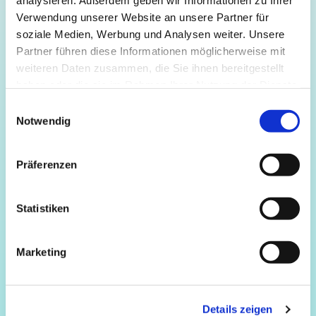
analysieren. Außerdem geben wir Informationen zu Ihrer
Verwendung unserer Website an unsere Partner für
soziale Medien, Werbung und Analysen weiter. Unsere
Partner führen diese Informationen möglicherweise mit
Sie sind
Vielen Dank!
weiteren Daten zusammen, die Sie ihnen bereitgestellt
erfolgreich angemeldet.
haben oder die sie im Rahmen Ihrer Nutzung der Dienste
gesammelt haben.
Einwilligungsauswahl
Notwendig
Wir senden Ihnen bald eine E-Mail mit den notwendigen
Informationen zur Veranstaltung.
Präferenzen
Statistiken
Marketing
Details zeigen