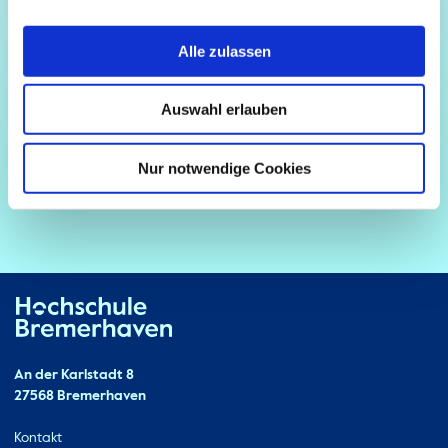
Alle zulassen
Auswahl erlauben
Nur notwendige Cookies
Hochschule Bremerhaven
Kontakt
An der Karlstadt 8
27568 Bremerhaven
Ressourcen
Kontakt