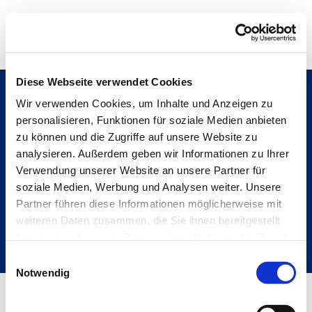
Hochschule Bremerhaven
Diese Webseite verwendet Cookies
Wir verwenden Cookies, um Inhalte und Anzeigen zu
personalisieren, Funktionen für soziale Medien anbieten
Hochschule Bremerhaven
zu können und die Zugriffe auf unsere Website zu
Kontakt
An der Karlstadt 8
analysieren. Außerdem geben wir Informationen zu Ihrer
27568 Bremerhaven
Verwendung unserer Website an unsere Partner für
Ressourcen
soziale Medien, Werbung und Analysen weiter. Unsere
Folge uns
Partner führen diese Informationen möglicherweise mit
weiteren Daten zusammen, die Sie ihnen bereitgestellt
haben oder die sie im Rahmen Ihrer Nutzung der Dienste
gesammelt haben.
Einwilligungsauswahl
Metabar
Notwendig