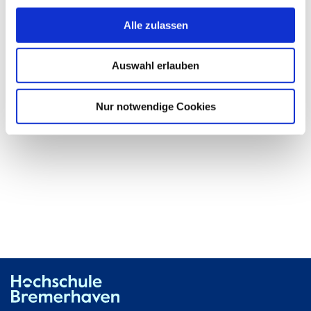
Nachhaltigkeit: ökologisch, sozial und ökonomisch.
Alle zulassen
Erfahren Sie mehr über klimaneutrale Kühltransporte,
die Reduktion von Emissionen im Hafenbereich am
Beispiel von Rangierloks oder die emissionsfreie
Auswahl erlauben
Gestaltung von Warenauslieferungen auf der
„Letzten Meile“ in der Stadt.
Nur notwendige Cookies
Was bedeutet Studieren in Bremerhaven?
Studienpat:innen
beantworten Fragen.