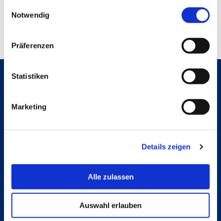
gesammelt haben.
Einwilligungsauswahl
Notwendig
Präferenzen
Statistiken
Hochschule Bremerhaven
Marketing
Kontakt
An der Karlstadt 8
27568 Bremerhaven
Ressourcen
Kontakt
Details zeigen
Folge uns
Alle zulassen
Instagram
Studienpat:innen Instagram
TikTok
Auswahl erlauben
YouTube