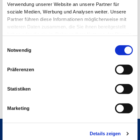
Verwendung unserer Website an unsere Partner für
soziale Medien, Werbung und Analysen weiter. Unsere
Partner führen diese Informationen möglicherweise mit
weiteren Daten zusammen, die Sie ihnen bereitgestellt
Bitte melden Sie
haben oder die sie im Rahmen Ihrer Nutzung der Dienste
gesammelt haben.
sich an über
Einwilligungsauswahl
Notwendig
foerderverein@hs-
bremerhaven.de
Präferenzen
Statistiken
Marketing
Details zeigen