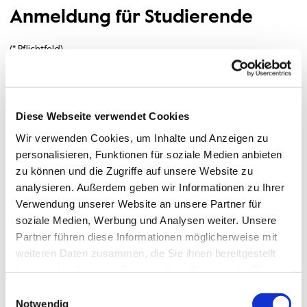
Anmeldung für Studierende
(* Pflichtfeld)
Pflichtfelder sind mit einem Sternchen (*) gekennzeichnet und müssen 
Bitte wählen Sie aus: (Mehrfachauswahl möglich)
*
Ich nehme an dem gesamten TEDx-Event teil.
Ich nehme an der Vormittagssession teil.
Diese Webseite verwendet Cookies
Ich nehme an der Mittagssession teil.
Wir verwenden Cookies, um Inhalte und Anzeigen zu
Ich nehme an der Nachmittagssession teil.
personalisieren, Funktionen für soziale Medien anbieten
zu können und die Zugriffe auf unsere Website zu
Anrede
analysieren. Außerdem geben wir Informationen zu Ihrer
Verwendung unserer Website an unsere Partner für
soziale Medien, Werbung und Analysen weiter. Unsere
Partner führen diese Informationen möglicherweise mit
Vorname *
weiteren Daten zusammen, die Sie ihnen bereitgestellt
haben oder die sie im Rahmen Ihrer Nutzung der Dienste
gesammelt haben.
Einwilligungsauswahl
Nachname *
Notwendig