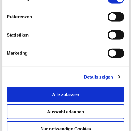
Präferenzen
Matrikelnummer *
Statistiken
Bitte nur Ziffern eingeben.
E-Mail Adresse *
Marketing
Format: name@example.com
Details zeigen
*
Ich stimme den allgemeinen Datenschutzbestimmungen zu.
Alle zulassen
Einwilligung zu Foto- und Videoaufnahmen
Auswahl erlauben
Absenden
Nur notwendige Cookies