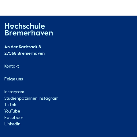
Hochschule Bremerhaven
Kontakt
An der Karlstadt 8
27568 Bremerhaven
Ressourcen
Kontakt
Folge uns
Instagram
Studienpat:innen Instagram
TikTok
YouTube
Facebook
LinkedIn