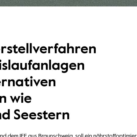
rstellverfahren
eislaufanlagen
ernativen
n wie
nd Seestern
 dem IFF aus Braunschweig, soll ein nährstoffoptimierte