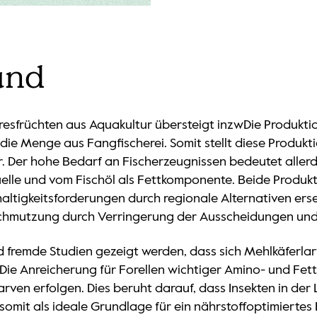
und
resfrüchten aus Aquakultur übersteigt inzwDie Produkti
 die Menge aus Fangfischerei. Somit stellt diese Produ
r. Der hohe Bedarf an Fischerzeugnissen bedeutet aller
uelle und vom Fischöl als Fettkomponente. Beide Produk
altigkeitsforderungen durch regionale Alternativen ers
hmutzung durch Verringerung der Ausscheidungen und D
 fremde Studien gezeigt werden, dass sich Mehlkäferlarve
 Die Anreicherung für Forellen wichtiger Amino- und Fet
arven erfolgen. Dies beruht darauf, dass Insekten in de
somit als ideale Grundlage für ein nährstoffoptimiertes F