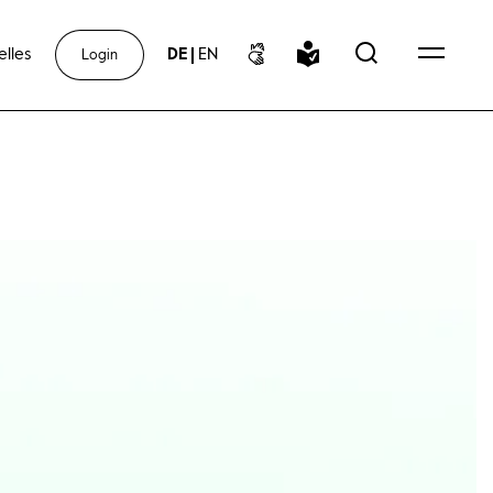
elles
DE
|
EN
Login