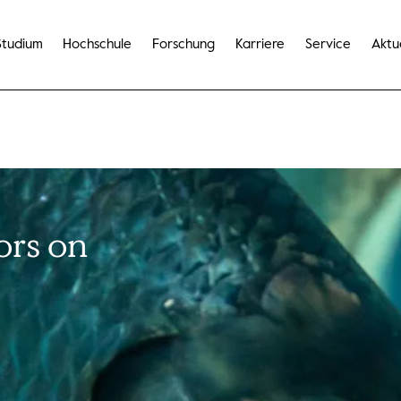
Studium
Hochschule
Forschung
Karriere
Service
Aktu
ors on