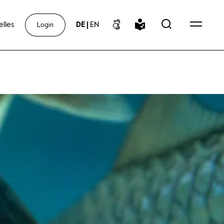
elles
DE
|
EN
Login