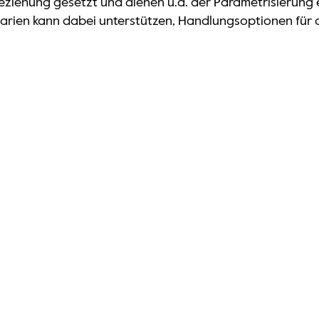
eziehung gesetzt und dienen u.a. der Parametrisierung 
rien kann dabei unterstützen, Handlungsoptionen für d