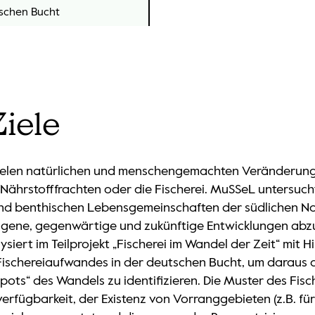
schen Bucht
iele
elen natürlichen und menschengemachten Veränderungen
ährstofffrachten oder die Fischerei. MuSSeL untersucht 
d benthischen Lebensgemeinschaften der südlichen No
gene, gegenwärtige und zukünftige Entwicklungen abz
iert im Teilprojekt „Fischerei im Wandel der Zeit“ mit H
s Fischereiaufwandes in der deutschen Bucht, um darau
pots“ des Wandels zu identifizieren. Die Muster des Fi
verfügbarkeit, der Existenz von Vorranggebieten (z.B. f