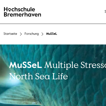
Hochschule Bremerhaven
Startseite
Forschung
MuSSeL
Multiple Stress
MuSSeL
North Sea Life