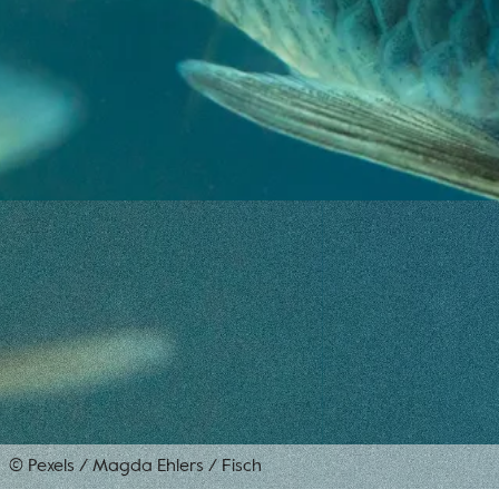
© Pexels / Magda Ehlers
/
Fisch