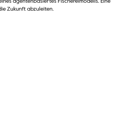
eines agentenbasiertes Fischereimodells. Eine
ie Zukunft abzuleiten.