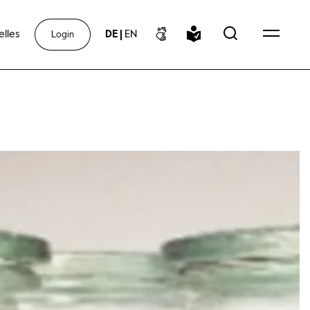
elles
DE
|
EN
Login