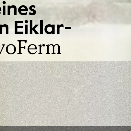
eines
n Eiklar-
voFerm