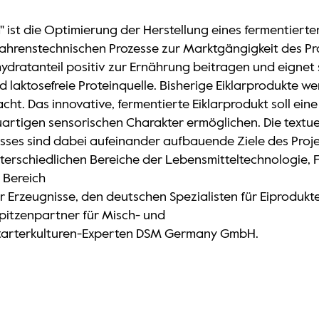
ist die Optimierung der Herstellung eines fermentierten
ahrenstechnischen Prozesse zur Marktgängigkeit des Pro
hydratanteil positiv zur Ernährung beitragen und eigne
d laktosefreie Proteinquelle. Bisherige Eiklarprodukte we
cht. Das innovative, fermentierte Eiklarprodukt soll ei
rtigen sensorischen Charakter ermöglichen. Die textuell
ses sind dabei aufeinander aufbauende Ziele des Proj
nterschiedlichen Bereiche der Lebensmitteltechnologie,
 Bereich
er Erzeugnisse, den deutschen Spezialisten für Eiprodu
pitzenpartner für Misch- und
Starterkulturen-Experten DSM Germany GmbH.