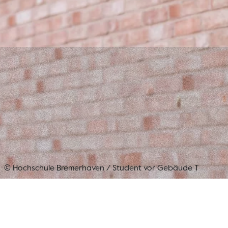
© Hochschule Bremerhaven
/
Student vor Gebäude T