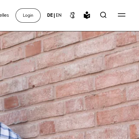
elles
DE
|
EN
Login