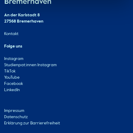
Hochschule Bremerhaven
Kontakt
An der Karlstadt 8
27568 Bremerhaven
Ressourcen
Kontakt
Folge uns
Instagram
Studienpat:innen Instagram
TikTok
YouTube
Facebook
LinkedIn
Metabar
Impressum
Datenschutz
Erklärung zur Barrierefreiheit