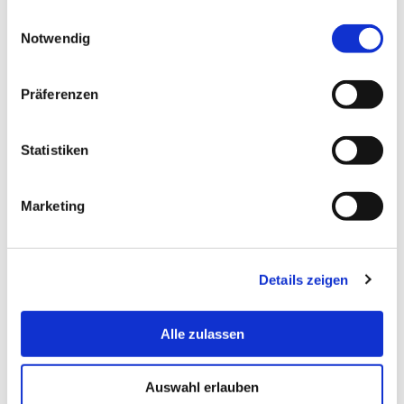
gesammelt haben.
Einwilligungsauswahl
Notwendig
eelsamann[at]hs-bremerhaven[dot]de
Email:
Präferenzen
Postanschrift:
An der Karlstadt 8
27568 Bremerhaven
Statistiken
Büro:
Columbusstraße 21
Marketing
27568 Bremerhaven
Raum:
C008
Details zeigen
Alle zulassen
Auswahl erlauben