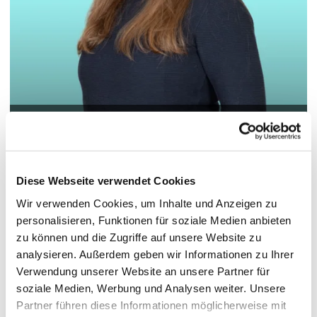
© Hochschule Bremerhaven
/
Lena Heinemann
Pronomen: sie / ihr
Diese Webseite verwendet Cookies
Wir verwenden Cookies, um Inhalte und Anzeigen zu
personalisieren, Funktionen für soziale Medien anbieten
Funktionen:
Personalmarketing & Employer Branding
zu können und die Zugriffe auf unsere Website zu
"BeProf@BHV"
analysieren. Außerdem geben wir Informationen zu Ihrer
Abteilung:
BMBF-Projekt: BeProf@BHV
Verwendung unserer Website an unsere Partner für
soziale Medien, Werbung und Analysen weiter. Unsere
Partner führen diese Informationen möglicherweise mit