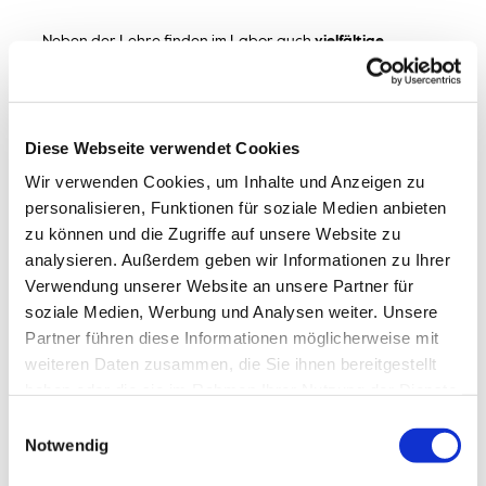
Neben der Lehre finden im Labor auch
vielfältige
Forschungsaktivitäten
statt. Ein zentraler Schwerpunkt
liegt auf der
Erforschung von Biofilmen
unter Anwendung
eines breiten Spektrums molekularbiologischer,
biochemischer und biotechnologischer Methoden. Weitere
Diese Webseite verwendet Cookies
Forschungsthemen umfassen die
bio- und
gentechnologische Optimierung von Mikroorganismen
Wir verwenden Cookies, um Inhalte und Anzeigen zu
zur gezielten Produktion von Metaboliten und Biomasse.
personalisieren, Funktionen für soziale Medien anbieten
zu können und die Zugriffe auf unsere Website zu
Zudem werden regelmäßig
Abschlussarbeiten (Bachelor
analysieren. Außerdem geben wir Informationen zu Ihrer
und Master)
in unterschiedlichen Forschungsprojekten
Verwendung unserer Website an unsere Partner für
vergeben.
soziale Medien, Werbung und Analysen weiter. Unsere
Partner führen diese Informationen möglicherweise mit
Weitere Informationen zu unseren Forschungsaktivitäten
finden Sie unter:
Institut für Angewandte Mikrobiologie und
weiteren Daten zusammen, die Sie ihnen bereitgestellt
Biotechnologie
haben oder die sie im Rahmen Ihrer Nutzung der Dienste
gesammelt haben.
Einwilligungsauswahl
Bei Interesse oder Fragen kontaktieren Sie uns gern:
Notwendig
Ansprechpartnerin: Prof. Dr. Emina Cudic