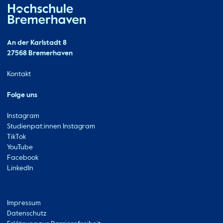
Hochschule Bremerhaven
Kontakt
An der Karlstadt 8
27568 Bremerhaven
Ressourcen
Kontakt
Folge uns
Instagram
Studienpat:innen Instagram
TikTok
YouTube
Facebook
LinkedIn
Metabar
Impressum
Datenschutz