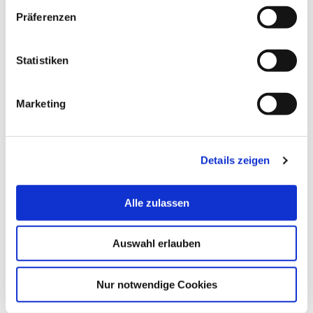
Präferenzen
Ansprechpartnerin: Dipl.-Ing. (FH) Katrin Neuer
Ansprechpartner: Dipl. Ing. (FH) Peter Iwaneczko
Statistiken
Marketing
Details zeigen
Und nun einige Eindrücke
aus dem Labor...
Alle zulassen
Auswahl erlauben
Nur notwendige Cookies