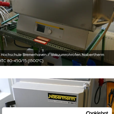
 Hochschule Bremerhaven
/
Vakuumrohrofen Nabertherm
HTC 80-450/15 (1500°C)