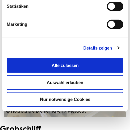
Statistiken
Marketing
© Hochschule Bremerhaven
/
Buehler IsoMet 4000
Details zeigen
Alle zulassen
Auswahl erlauben
Nur notwendige Cookies
© Hochschule Bremerhaven
/
Metacut
Grobschliff