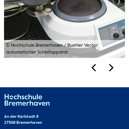
© Hochschule Bremerhaven
/
Buehler Vector
automatischer Schleifapparat
Hochschule Bremerhaven
Kontakt
An der Karlstadt 8
27568 Bremerhaven