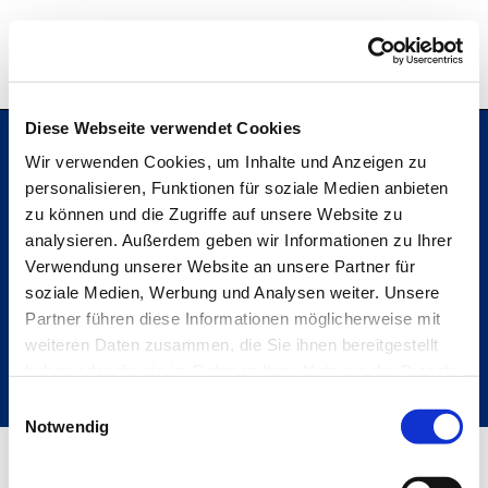
Hochschule Bremerhaven
Diese Webseite verwendet Cookies
Wir verwenden Cookies, um Inhalte und Anzeigen zu
personalisieren, Funktionen für soziale Medien anbieten
Hochschule Bremerhaven
zu können und die Zugriffe auf unsere Website zu
Kontakt
An der Karlstadt 8
analysieren. Außerdem geben wir Informationen zu Ihrer
27568 Bremerhaven
Verwendung unserer Website an unsere Partner für
Ressourcen
soziale Medien, Werbung und Analysen weiter. Unsere
Folge uns
Partner führen diese Informationen möglicherweise mit
weiteren Daten zusammen, die Sie ihnen bereitgestellt
haben oder die sie im Rahmen Ihrer Nutzung der Dienste
gesammelt haben.
Einwilligungsauswahl
Metabar
Notwendig