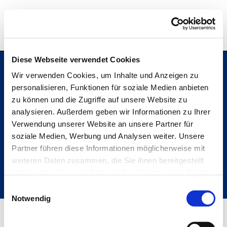
Hochschule Bremerhaven
Diese Webseite verwendet Cookies
Wir verwenden Cookies, um Inhalte und Anzeigen zu
personalisieren, Funktionen für soziale Medien anbieten
Hochschule Bremerhaven
zu können und die Zugriffe auf unsere Website zu
Kontakt
An der Karlstadt 8
analysieren. Außerdem geben wir Informationen zu Ihrer
27568 Bremerhaven
Verwendung unserer Website an unsere Partner für
Ressourcen
soziale Medien, Werbung und Analysen weiter. Unsere
Folge uns
Partner führen diese Informationen möglicherweise mit
weiteren Daten zusammen, die Sie ihnen bereitgestellt
haben oder die sie im Rahmen Ihrer Nutzung der Dienste
gesammelt haben.
Einwilligungsauswahl
Metabar
Notwendig