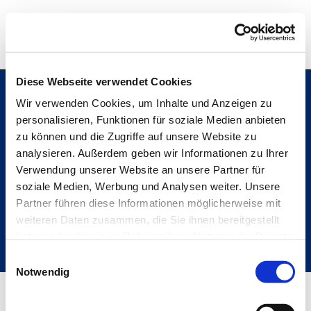
Hochschule Bremerhaven
Diese Webseite verwendet Cookies
Wir verwenden Cookies, um Inhalte und Anzeigen zu
personalisieren, Funktionen für soziale Medien anbieten
Hochschule Bremerhaven
zu können und die Zugriffe auf unsere Website zu
Kontakt
An der Karlstadt 8
analysieren. Außerdem geben wir Informationen zu Ihrer
27568 Bremerhaven
Verwendung unserer Website an unsere Partner für
Ressourcen
soziale Medien, Werbung und Analysen weiter. Unsere
Folge uns
Partner führen diese Informationen möglicherweise mit
weiteren Daten zusammen, die Sie ihnen bereitgestellt
haben oder die sie im Rahmen Ihrer Nutzung der Dienste
gesammelt haben.
Einwilligungsauswahl
Metabar
Notwendig