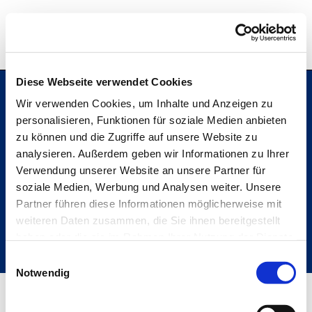
Hochschule Bremerhaven
Diese Webseite verwendet Cookies
Wir verwenden Cookies, um Inhalte und Anzeigen zu
personalisieren, Funktionen für soziale Medien anbieten
Hochschule Bremerhaven
zu können und die Zugriffe auf unsere Website zu
Kontakt
An der Karlstadt 8
analysieren. Außerdem geben wir Informationen zu Ihrer
27568 Bremerhaven
Verwendung unserer Website an unsere Partner für
Ressourcen
soziale Medien, Werbung und Analysen weiter. Unsere
Folge uns
Partner führen diese Informationen möglicherweise mit
weiteren Daten zusammen, die Sie ihnen bereitgestellt
haben oder die sie im Rahmen Ihrer Nutzung der Dienste
gesammelt haben.
Einwilligungsauswahl
Metabar
Notwendig