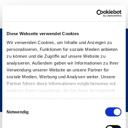
Hochschule Bremerhaven
Diese Webseite verwendet Cookies
Wir verwenden Cookies, um Inhalte und Anzeigen zu
personalisieren, Funktionen für soziale Medien anbieten
Hochschule Bremerhaven
zu können und die Zugriffe auf unsere Website zu
Kontakt
An der Karlstadt 8
analysieren. Außerdem geben wir Informationen zu Ihrer
27568 Bremerhaven
Verwendung unserer Website an unsere Partner für
Ressourcen
soziale Medien, Werbung und Analysen weiter. Unsere
Folge uns
Partner führen diese Informationen möglicherweise mit
weiteren Daten zusammen, die Sie ihnen bereitgestellt
haben oder die sie im Rahmen Ihrer Nutzung der Dienste
gesammelt haben.
Einwilligungsauswahl
Metabar
Notwendig