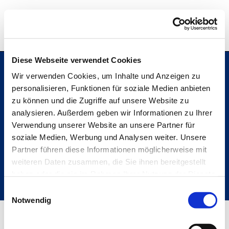
Hochschule Bremerhaven
Diese Webseite verwendet Cookies
Wir verwenden Cookies, um Inhalte und Anzeigen zu
personalisieren, Funktionen für soziale Medien anbieten
Hochschule Bremerhaven
zu können und die Zugriffe auf unsere Website zu
Kontakt
An der Karlstadt 8
analysieren. Außerdem geben wir Informationen zu Ihrer
27568 Bremerhaven
Verwendung unserer Website an unsere Partner für
Ressourcen
soziale Medien, Werbung und Analysen weiter. Unsere
Folge uns
Partner führen diese Informationen möglicherweise mit
weiteren Daten zusammen, die Sie ihnen bereitgestellt
haben oder die sie im Rahmen Ihrer Nutzung der Dienste
gesammelt haben.
Einwilligungsauswahl
Metabar
Notwendig