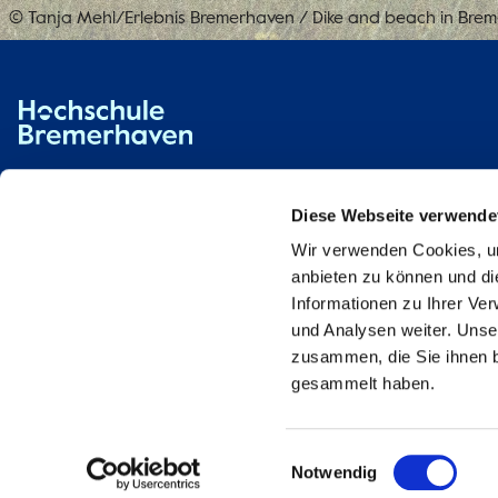
© Tanja Mehl/Erlebnis Bremerhaven
/
Dike and beach in Bre
Hochschule Bremerhaven
Contact
An der Karlstadt 8
27568 Bremerhaven
Diese Webseite verwende
Wir verwenden Cookies, um
Ressourcen
Contact
anbieten zu können und di
Informationen zu Ihrer Ve
und Analysen weiter. Unse
zusammen, die Sie ihnen b
gesammelt haben.
Einwilligungsauswahl
Notwendig