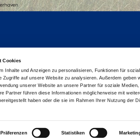
merhaven
Follow us
t Cookies
Instagram
 Inhalte und Anzeigen zu personalisieren, Funktionen für sozia
Studienpat:innen Instagram
e Zugriffe auf unsere Website zu analysieren. Außerdem geben w
TikTok
rwendung unserer Website an unsere Partner für soziale Medien
YouTube
re Partner führen diese Informationen möglicherweise mit weite
Facebook
ereitgestellt haben oder die sie im Rahmen Ihrer Nutzung der D
LinkedIn
Metabar
Imprint
data privacy
Declaration on accessibi
Präferenzen
Statistiken
Marketin