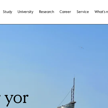
Study
University
Research
Career
Service
What's 
r yor