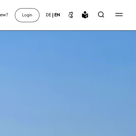
new?
DE
|
EN
Login