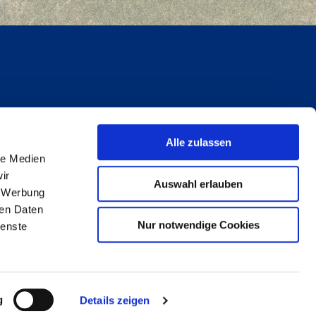
Alle zulassen
le Medien
ir
Auswahl erlauben
, Werbung
ren Daten
Nur notwendige Cookies
ienste
lity
g
Details zeigen