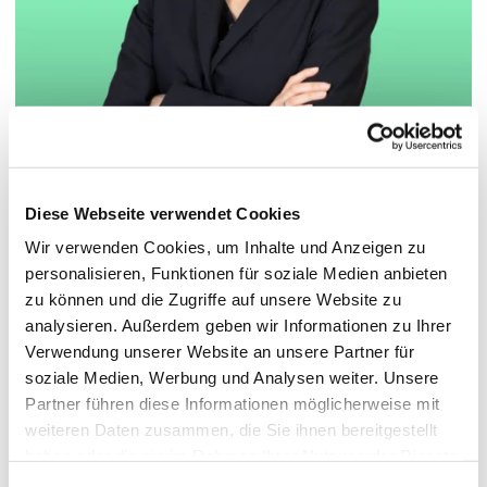
© Hochschule Bremerhaven
/
Aileen Hohmann
Diese Webseite verwendet Cookies
Wir verwenden Cookies, um Inhalte und Anzeigen zu
Functions:
Wissenschaftlich- technische Mitarbeiterin
personalisieren, Funktionen für soziale Medien anbieten
zu können und die Zugriffe auf unsere Website zu
analysieren. Außerdem geben wir Informationen zu Ihrer
Verwendung unserer Website an unsere Partner für
Termin vereinbaren
soziale Medien, Werbung und Analysen weiter. Unsere
Partner führen diese Informationen möglicherweise mit
weiteren Daten zusammen, die Sie ihnen bereitgestellt
+49 471/4823473
Phone No.:
haben oder die sie im Rahmen Ihrer Nutzung der Dienste
gesammelt haben.