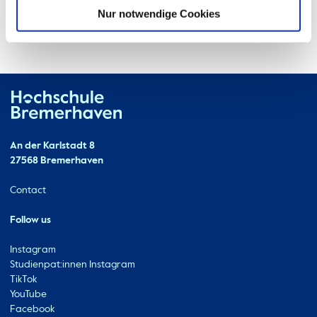
Nur notwendige Cookies
Hochschule Bremerhaven
Contact
An der Karlstadt 8
27568 Bremerhaven
Ressourcen
Contact
Follow us
Instagram
Studienpat:innen Instagram
TikTok
YouTube
Facebook