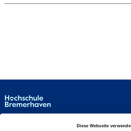
Hochschule Bremerhaven
Contact
An der Karlstadt 8
27568 Bremerhaven
Diese Webseite verwende