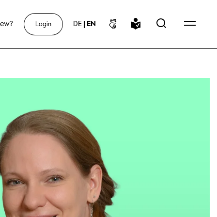
new?
DE
|
EN
Login