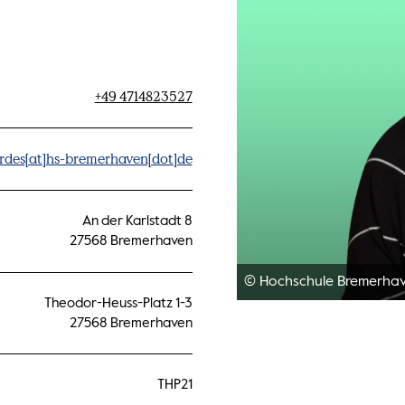
+49 4714823527
rdes[at]hs-bremerhaven[dot]de
An der Karlstadt 8
27568 Bremerhaven
© Hochschule Bremerha
Theodor-Heuss-Platz 1-3
27568 Bremerhaven
THP21