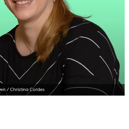
ven
/
Christina Cordes