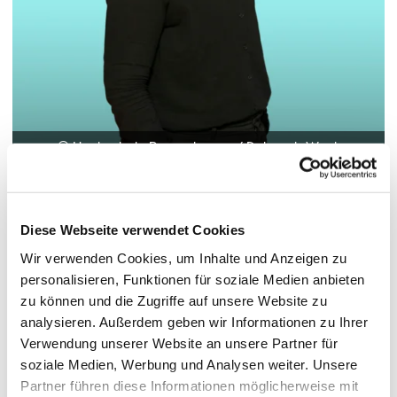
© Hochschule Bremerhaven
/
Deborah Wenk
Functions:
Professur für Lebensmittelchemie im Studiengang
Diese Webseite verwendet Cookies
Food Science, Laborleitung für
Lebensmittelchemie
Wir verwenden Cookies, um Inhalte und Anzeigen zu
personalisieren, Funktionen für soziale Medien anbieten
zu können und die Zugriffe auf unsere Website zu
analysieren. Außerdem geben wir Informationen zu Ihrer
Termin vereinbaren
Verwendung unserer Website an unsere Partner für
soziale Medien, Werbung und Analysen weiter. Unsere
Partner führen diese Informationen möglicherweise mit