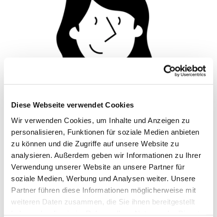
Diese Webseite verwendet Cookies
Wir verwenden Cookies, um Inhalte und Anzeigen zu
personalisieren, Funktionen für soziale Medien anbieten
© Hochschule Bremerhaven
/
Silhouette 1
zu können und die Zugriffe auf unsere Website zu
analysieren. Außerdem geben wir Informationen zu Ihrer
Verwendung unserer Website an unsere Partner für
Functions:
Wissenschaftliche Mitarbeiterin
soziale Medien, Werbung und Analysen weiter. Unsere
Partner führen diese Informationen möglicherweise mit
weiteren Daten zusammen, die Sie ihnen bereitgestellt
Termin vereinbaren
haben oder die sie im Rahmen Ihrer Nutzung der Dienste