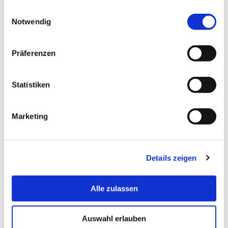
gesammelt haben.
Einwilligungsauswahl
Notwendig
eelsamann[at]hs-bremerhaven[dot]de
Email:
Präferenzen
Postal Address:
An der Karlstadt 8
27568 Bremerhaven
Statistiken
Office:
Columbusstraße 21
Marketing
27568 Bremerhaven
Room:
C008
Details zeigen
Alle zulassen
Auswahl erlauben