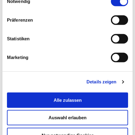
Notwendig
Postal Address:
An der Karlstadt 8
Präferenzen
27568 Bremerhaven
Statistiken
Office:
Theodor-Heuss-Platz 1-3
27568 Bremerhaven
Marketing
Room:
THP302
Details zeigen
Alle zulassen
Auswahl erlauben