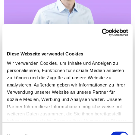
Diese Webseite verwendet Cookies
Wir verwenden Cookies, um Inhalte und Anzeigen zu
personalisieren, Funktionen für soziale Medien anbieten
zu können und die Zugriffe auf unsere Website zu
© Hochschule Bremerhaven
/
Fabian Uhrlaub
analysieren. Außerdem geben wir Informationen zu Ihrer
Verwendung unserer Website an unsere Partner für
soziale Medien, Werbung und Analysen weiter. Unsere
Partner führen diese Informationen möglicherweise mit
Termin vereinbaren
weiteren Daten zusammen, die Sie ihnen bereitgestellt
haben oder die sie im Rahmen Ihrer Nutzung der Dienste
gesammelt haben.
Einwilligungsauswahl
fuhrlaub[at]hs-bremerhaven[dot]de
Email: