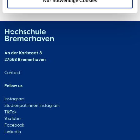
Nur notwendige Cookies
Hochschule Bremerhaven
Contact
An der Karlstadt 8
27568 Bremerhaven
Ressourcen
Contact
Follow us
Instagram
Studienpat:innen Instagram
TikTok
YouTube
Facebook
LinkedIn