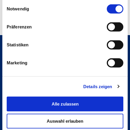
gesammelt haben.
Einwilligungsauswahl
Notwendig
Präferenzen
Statistiken
Hochschule Bremerhaven
Marketing
Contact
An der Karlstadt 8
27568 Bremerhaven
Ressourcen
Contact
Details zeigen
Follow us
Alle zulassen
Instagram
Studienpat:innen Instagram
TikTok
Auswahl erlauben
YouTube