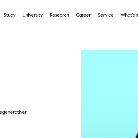
Study
University
Research
Career
Service
What's 
Regenerativer