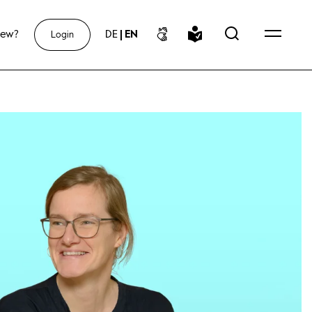
new?
DE
|
EN
Login