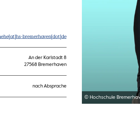
ehe[at]hs-bremerhaven[dot]de
An der Karlstadt 8
27568 Bremerhaven
nach Absprache
© Hochschule Bremerha