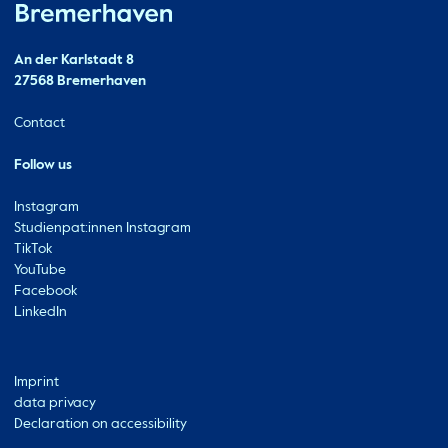
Hochschule Bremerhaven
Contact
An der Karlstadt 8
27568 Bremerhaven
Ressourcen
Contact
Follow us
Instagram
Studienpat:innen Instagram
TikTok
YouTube
Facebook
LinkedIn
Metabar
Imprint
data privacy
Declaration on accessibility