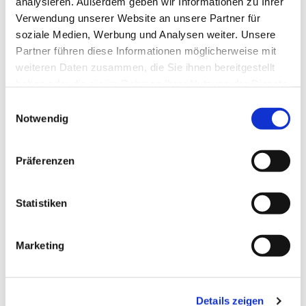
analysieren. Außerdem geben wir Informationen zu Ihrer
Lebensmitteltechnologie (Master)
Verwendung unserer Website an unsere Partner für
soziale Medien, Werbung und Analysen weiter. Unsere
Partner führen diese Informationen möglicherweise mit
weiteren Daten zusammen, die Sie ihnen bereitgestellt
Termin vereinbaren
haben oder die sie im Rahmen Ihrer Nutzung der Dienste
gesammelt haben.
Einwilligungsauswahl
Notwendig
+49 4714823268
Phone No.:
Präferenzen
mneumeister[at]hs-bremerhaven[dot]de
Email:
Statistiken
Postal Address:
An der Karlstadt 8
27568 Bremerhaven
Marketing
Office:
An der Karlstadt 8
27568 Bremerhaven
Details zeigen