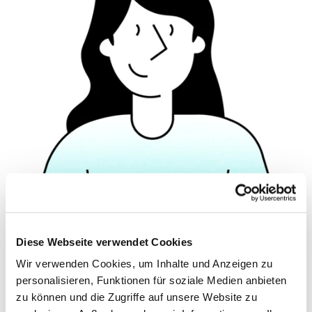
© Hochschule Bremerhaven
/
Silhouette 1
Diese Webseite verwendet Cookies
Functions:
Wissenschaftlich-technische Mitarbeiterin
Wir verwenden Cookies, um Inhalte und Anzeigen zu
Tasks:
Wissenschaftlich-technische Mitarbeiterin in den
Laboren für pflanzliche Lebensmittel,
personalisieren, Funktionen für soziale Medien anbieten
Verpackungstechnologie und Lebensmittelchemie
zu können und die Zugriffe auf unsere Website zu
in den Studiengängen Food Science (Bachelor) und