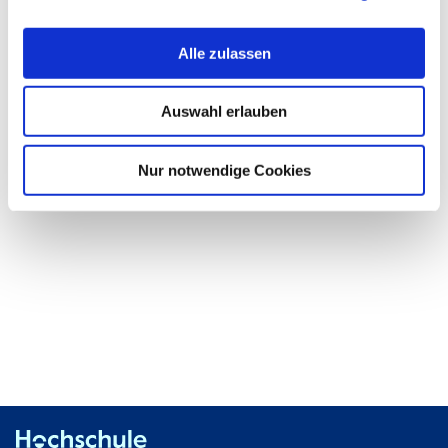
Room:
K309
Alle zulassen
Office
Während und außerhalb der Vorlesungszeit: nach
Auswahl erlauben
Time:
Vereinbarung. Terminabsprache per E-Mail
Nur notwendige Cookies