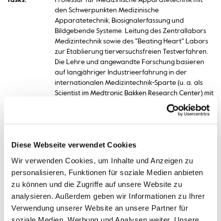
Tasks:
Professur für Medizinische Apparatetechnik mit
den Schwerpunkten Medizinische
Apparatetechnik, Biosignalerfassung und
Bildgebende Systeme. Leitung des Zentrallabors
Medizintechnik sowie des "Beating Heart" Labors
zur Etablierung tierversuchsfreien Testverfahren.
Die Lehre und angewandte Forschung basieren
auf langjähriger Industrieerfahrung in der
internationalen Medizintechnik-Sparte (u. a. als
Scientist im Medtronic Bakken Research Center) mit
besonderer Expertise in der Katheterablation und
Elektrophysiologie.
Diese Webseite verwendet Cookies
Termin vereinbaren
Wir verwenden Cookies, um Inhalte und Anzeigen zu
personalisieren, Funktionen für soziale Medien anbieten
zu können und die Zugriffe auf unsere Website zu
+49 4714823242
analysieren. Außerdem geben wir Informationen zu Ihrer
Phone No.:
Verwendung unserer Website an unsere Partner für
soziale Medien, Werbung und Analysen weiter. Unsere