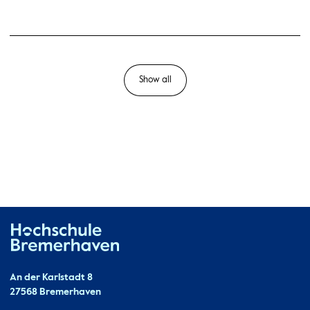
Show all
Hochschule Bremerhaven
Contact
An der Karlstadt 8
27568 Bremerhaven