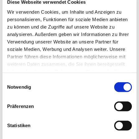
Diese Webseite verwendet Cookies
Wir verwenden Cookies, um Inhalte und Anzeigen zu
personalisieren, Funktionen für soziale Medien anbieten
Termin vereinbaren
zu können und die Zugriffe auf unsere Website zu
analysieren. Außerdem geben wir Informationen zu Ihrer
Verwendung unserer Website an unsere Partner für
+49 4714823361
Phone No.:
soziale Medien, Werbung und Analysen weiter. Unsere
Partner führen diese Informationen möglicherweise mit
weiteren Daten zusammen, die Sie ihnen bereitgestellt
vpril[at]hs-bremerhaven[dot]de
Email:
haben oder die sie im Rahmen Ihrer Nutzung der Dienste
gesammelt haben.
Einwilligungsauswahl
internationals[at]hs-bremerhaven[dot]de
Secondary Email:
Notwendig
Postal Address:
An der Karlstadt 8
Präferenzen
27568 Bremerhaven
Statistiken
Office:
An der Karlstadt 8
27568 Bremerhaven