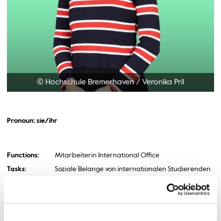
© Hochschule Bremerhaven
/
Veronika Pril
Pronoun: sie/ihr
Functions:
Mitarbeiterin International Office
Tasks:
Soziale Belange von internationalen Studierenden
(Wohnungssuche, Visa etc.) / Beratung zu
Finanzierungsmöglichkeiten / Abstimmung LEI /
Interkulturelle Veranstaltungen / STIBET Programm
/ Koordination Deutschkurse