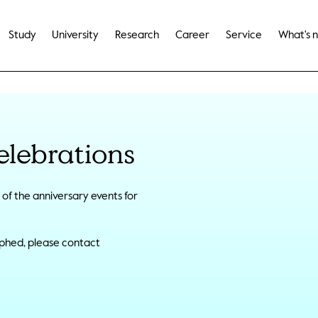
Study
University
Research
Career
Service
What's 
celebrations
of the anniversary events for
aphed, please contact