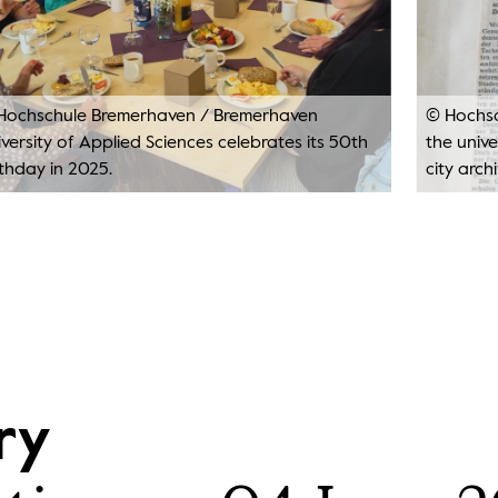
Hochschule Bremerhaven
/
Bremerhaven
© Hochs
versity of Applied Sciences celebrates its 50th
the univ
rthday in 2025.
city archi
ry