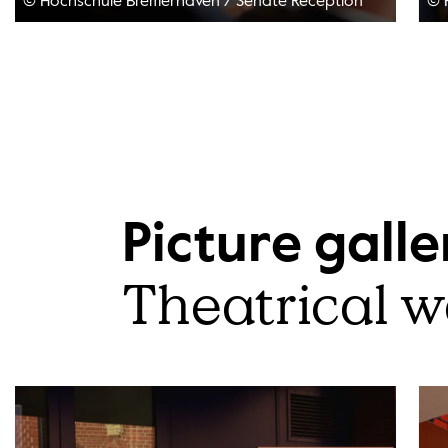
© Hochschule Bremerhaven
/
Senate Reception
© 
Picture gall
Theatrical w