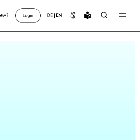
new?
DE
|
EN
Login