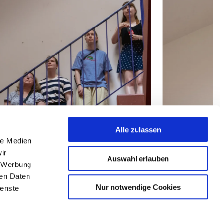
Alle zulassen
© Hochschule 
le Medien
chule Bremerhaven
/
Publikum in Haus L
Plümer zeigt ei
ir
Auswahl erlauben
, Werbung
ren Daten
Nur notwendige Cookies
ienste