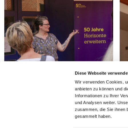
Diese Webseite verwende
© Hochschule Bremerhaven
/
Bianca Sue Henne
Wir verwenden Cookies, um
vom JUB begrüßt vor Haus L
© 
anbieten zu können und di
Informationen zu Ihrer Ve
und Analysen weiter. Unse
zusammen, die Sie ihnen b
gesammelt haben.