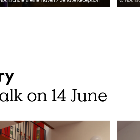
Hochschule Bremerhaven
/
Senate Reception
© Hochs
ery
alk on 14 June