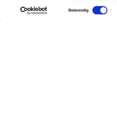
Einwilligungsauswahl
Notwendig
Picture galle
Jubilee conc