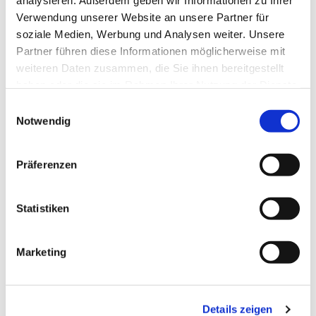
analysieren. Außerdem geben wir Informationen zu Ihrer
Verwendung unserer Website an unsere Partner für
soziale Medien, Werbung und Analysen weiter. Unsere
Partner führen diese Informationen möglicherweise mit
Thank you for your
weiteren Daten zusammen, die Sie ihnen bereitgestellt
registration!
haben oder die sie im Rahmen Ihrer Nutzung der Dienste
gesammelt haben.
Einwilligungsauswahl
Notwendig
You will receive a registration confirmation via email at the
address you provided.
Präferenzen
Statistiken
Marketing
Details zeigen