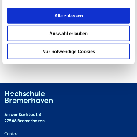
Alle zulassen
Auswahl erlauben
Nur notwendige Cookies
Hochschule Bremerhaven
Contact
An der Karlstadt 8
27568 Bremerhaven
Ressourcen
Contact