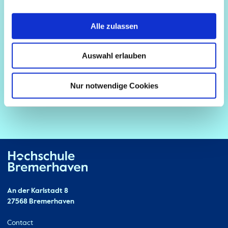
Alle zulassen
Auswahl erlauben
Nur notwendige Cookies
Hochschule Bremerhaven
Contact
An der Karlstadt 8
27568 Bremerhaven
Ressourcen
Contact