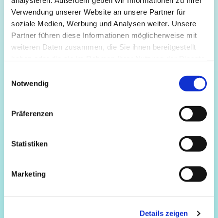
analysieren. Außerdem geben wir Informationen zu Ihrer
Verwendung unserer Website an unsere Partner für
soziale Medien, Werbung und Analysen weiter. Unsere
It worked.
Partner führen diese Informationen möglicherweise mit
for
Thank you very much
weiteren Daten zusammen, die Sie ihnen bereitgestellt
your registration!
haben oder die sie im Rahmen Ihrer Nutzung der Dienste
gesammelt haben.
Einwilligungsauswahl
Notwendig
Please check your email inbox. You will receive a message from
us to confirm your registration.
Präferenzen
Statistiken
Marketing
Details zeigen