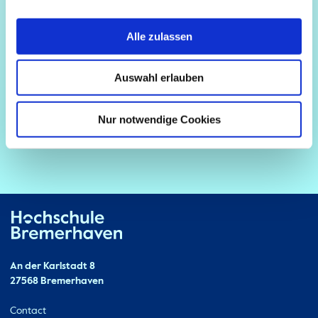
Alle zulassen
Auswahl erlauben
Nur notwendige Cookies
Hochschule Bremerhaven
Contact
An der Karlstadt 8
27568 Bremerhaven
Ressourcen
Contact