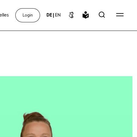
elles
DE
|
EN
Login