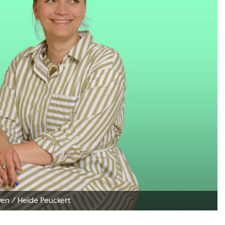
ven
/
Heide Peuckert