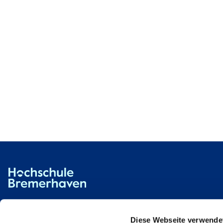
Hochschule Bremerhaven
Kontakt
An der Karlstadt 8
27568 Bremerhaven
Diese Webseite verwende