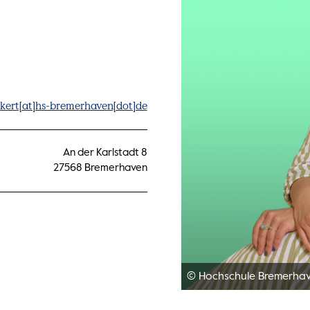
kert[at]hs-bremerhaven[dot]de
An der Karlstadt 8
27568 Bremerhaven
© Hochschule Bremerha