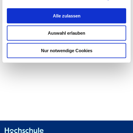
Raum:
K309
Alle zulassen
Sprechzeiten:
Während und außerhalb der Vorlesungszeit: nach
Auswahl erlauben
Vereinbarung. Terminabsprache per E-Mail
Nur notwendige Cookies