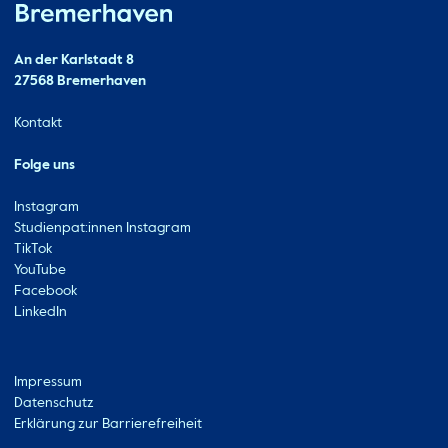
Hochschule Bremerhaven
Kontakt
An der Karlstadt 8
27568 Bremerhaven
Ressourcen
Kontakt
Folge uns
Instagram
Studienpat:innen Instagram
TikTok
YouTube
Facebook
LinkedIn
Metabar
Impressum
Datenschutz
Erklärung zur Barrierefreiheit