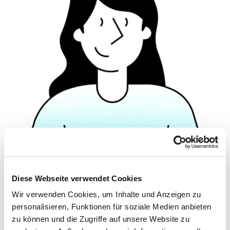
© Hochschule Bremerhaven
/
Silhouette 1
Diese Webseite verwendet Cookies
Funktionen:
Wissenschaftlich-technische Mitarbeiterin
Wir verwenden Cookies, um Inhalte und Anzeigen zu
Aufgaben:
Wissenschaftlich-technische Mitarbeiterin in den
Laboren für pflanzliche Lebensmittel,
personalisieren, Funktionen für soziale Medien anbieten
Verpackungstechnologie und Lebensmittelchemie
zu können und die Zugriffe auf unsere Website zu
in den Studiengängen Food Science (Bachelor) und