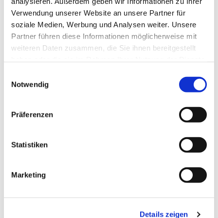
analysieren. Außerdem geben wir Informationen zu Ihrer
Lebensmitteltechnologie (Master)
Verwendung unserer Website an unsere Partner für
soziale Medien, Werbung und Analysen weiter. Unsere
Partner führen diese Informationen möglicherweise mit
weiteren Daten zusammen, die Sie ihnen bereitgestellt
Termin vereinbaren
haben oder die sie im Rahmen Ihrer Nutzung der Dienste
gesammelt haben.
Einwilligungsauswahl
Notwendig
+49 4714823268
Tel.:
Präferenzen
mneumeister[at]hs-bremerhaven[dot]de
Email:
Statistiken
Postanschrift:
An der Karlstadt 8
27568 Bremerhaven
Marketing
Büro:
An der Karlstadt 8
27568 Bremerhaven
Details zeigen