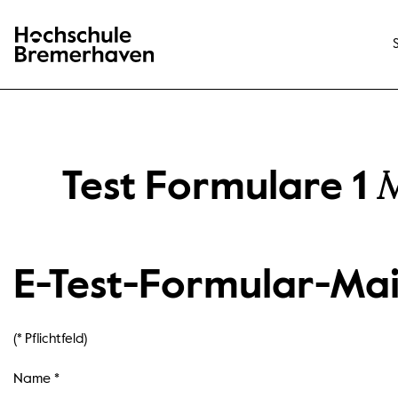
Hochschule Bremerhaven
M
Test Formulare 1
E-Test-Formular-Mai
(* Pflichtfeld)
Pflichtfelder sind mit einem Sternchen (*) gekennzeichnet und müs
Name *