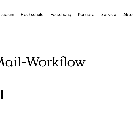
Studium
Hochschule
Forschung
Karriere
Service
Aktu
ail-Workflow
l
sen ausgefüllt werden. Dieses Formular enthält 3 Pflichtfelder.