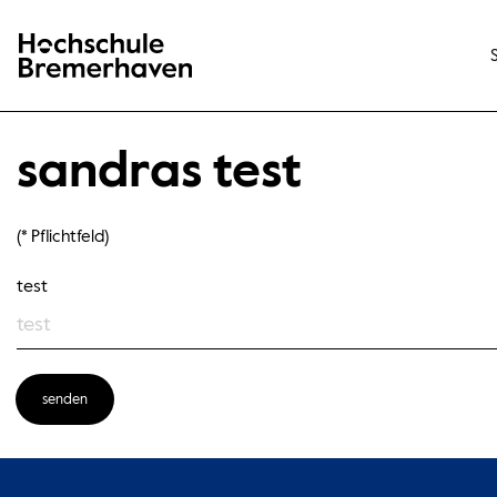
Hochschule Bremerhaven
sandras test
(* Pflichtfeld)
Pflichtfelder sind mit einem Sternchen (*) gekennzeichnet und müs
test
senden