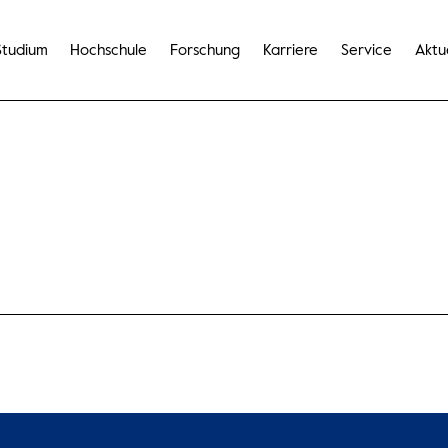
Studium
Hochschule
Forschung
Karriere
Service
Aktu
sen ausgefüllt werden. Dieses Formular enthält 0 Pflichtfelder.