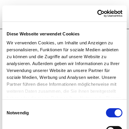
Anmeldung für den internen Bereich
Hochschule Bremerhaven
Geben Sie bitte Ihren Benutzernamen und Ihr Passwort
ein, um sich an der Webseite anzumelden.
Diese Webseite verwendet Cookies
Benutzername
Wir verwenden Cookies, um Inhalte und Anzeigen zu
personalisieren, Funktionen für soziale Medien anbieten
zu können und die Zugriffe auf unsere Website zu
analysieren. Außerdem geben wir Informationen zu Ihrer
Passwort
Verwendung unserer Website an unsere Partner für
soziale Medien, Werbung und Analysen weiter. Unsere
Partner führen diese Informationen möglicherweise mit
Angemeldet bleiben
weiteren Daten zusammen, die Sie ihnen bereitgestellt
haben oder die sie im Rahmen Ihrer Nutzung der Dienste
gesammelt haben.
Anmelden
Einwilligungsauswahl
Notwendig