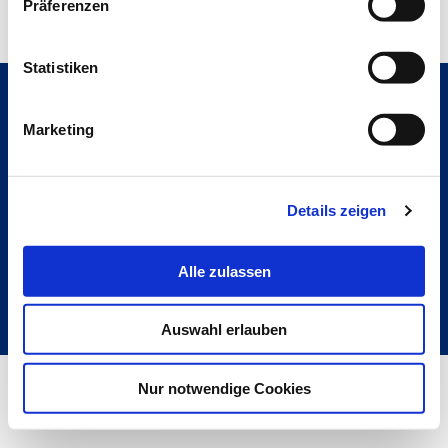
Präferenzen
Statistiken
Marketing
Hochschule Bremerhaven
Kontakt
An der Karlstadt 8
27568 Bremerhaven
Details zeigen
Ressourcen
Folge uns
Alle zulassen
Auswahl erlauben
Metabar
Nur notwendige Cookies