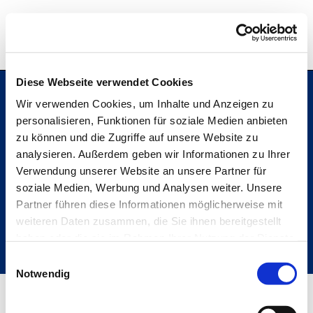
Hochschule Bremerhaven
Diese Webseite verwendet Cookies
Wir verwenden Cookies, um Inhalte und Anzeigen zu
personalisieren, Funktionen für soziale Medien anbieten
Hochschule Bremerhaven
zu können und die Zugriffe auf unsere Website zu
Kontakt
An der Karlstadt 8
analysieren. Außerdem geben wir Informationen zu Ihrer
27568 Bremerhaven
Verwendung unserer Website an unsere Partner für
Ressourcen
soziale Medien, Werbung und Analysen weiter. Unsere
Folge uns
Partner führen diese Informationen möglicherweise mit
weiteren Daten zusammen, die Sie ihnen bereitgestellt
haben oder die sie im Rahmen Ihrer Nutzung der Dienste
gesammelt haben.
Einwilligungsauswahl
Metabar
Notwendig