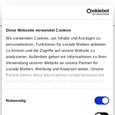
Login to enter internal content area
Hochschule Bremerhaven
Please enter your username and password in order to
login.
Diese Webseite verwendet Cookies
Username
Wir verwenden Cookies, um Inhalte und Anzeigen zu
personalisieren, Funktionen für soziale Medien anbieten
zu können und die Zugriffe auf unsere Website zu
analysieren. Außerdem geben wir Informationen zu Ihrer
Password
Verwendung unserer Website an unsere Partner für
soziale Medien, Werbung und Analysen weiter. Unsere
Partner führen diese Informationen möglicherweise mit
Stay Logged in
weiteren Daten zusammen, die Sie ihnen bereitgestellt
haben oder die sie im Rahmen Ihrer Nutzung der Dienste
gesammelt haben.
Log in
Einwilligungsauswahl
Notwendig