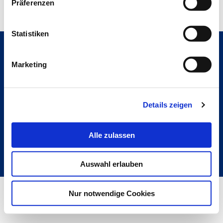
Präferenzen
Statistiken
Marketing
Hochschule Bremerhaven
Kontakt
An der Karlstadt 8
27568 Bremerhaven
Details zeigen
Ressourcen
Folge uns
Alle zulassen
Auswahl erlauben
Metabar
Nur notwendige Cookies