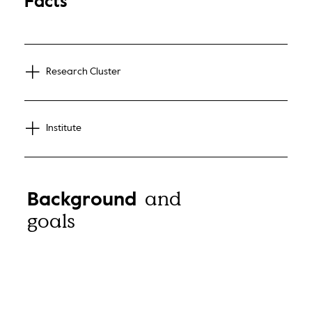
Facts
Research Cluster
Institute
and
Background
goals
The aim of the approach presented is to develop an
innovative production process that includes the
utilisation of waste gases from the industrial partner.
This is expected to result in a reduction of