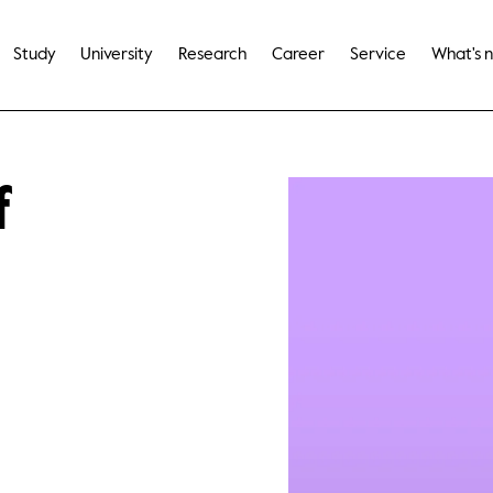
Study
University
Research
Career
Service
What's 
f