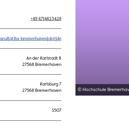
+49 4714823428
aruf[at]hs-bremerhaven[dot]de
An der Karlstadt 8
27568 Bremerhaven
Karlsburg 7
© Hochschule Bremerha
27568 Bremerhaven
S507