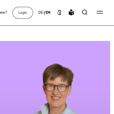
new?
DE
|
EN
Login