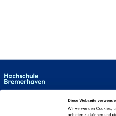
Hochschule Bremerhaven
Contact
An der Karlstadt 8
27568 Bremerhaven
Diese Webseite verwende
Wir verwenden Cookies, um
Ressourcen
Contact
anbieten zu können und di