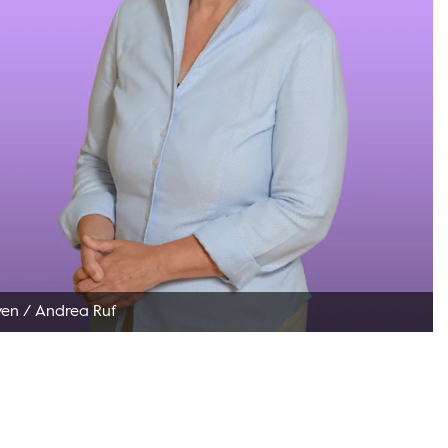
ven
/
Andrea Ruf