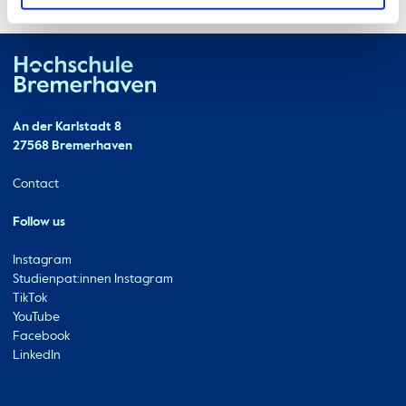
Hochschule Bremerhaven
Contact
An der Karlstadt 8
27568 Bremerhaven
Ressourcen
Contact
Follow us
Instagram
Studienpat:innen Instagram
TikTok
YouTube
Facebook
LinkedIn