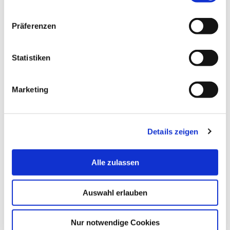
Postal Address:
An der Karlstadt 8
27568 Bremerhaven
Präferenzen
Office:
An der Karlstadt 6
Statistiken
27568 Bremerhaven
Marketing
Room:
Z2060
Details zeigen
Alle zulassen
Auswahl erlauben
Nur notwendige Cookies