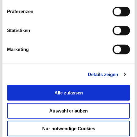
+49 4714823397
Phone No.:
Präferenzen
mhoehn[at]hs-bremerhaven[dot]de
Email:
Statistiken
Postal Address:
An der Karlstadt 8
Marketing
27568 Bremerhaven
Details zeigen
Alle zulassen
Auswahl erlauben
Nur notwendige Cookies