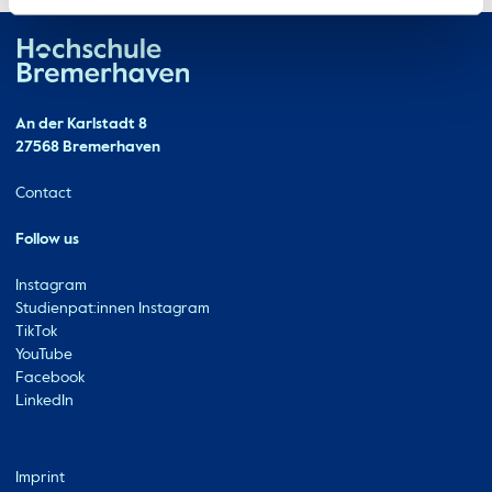
Hochschule Bremerhaven
Contact
An der Karlstadt 8
27568 Bremerhaven
Ressourcen
Contact
Follow us
Instagram
Studienpat:innen Instagram
TikTok
YouTube
Facebook
LinkedIn
Metabar
Imprint