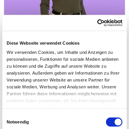
Diese Webseite verwendet Cookies
© Hochschule Bremerhaven
/
Marike Höhn
Wir verwenden Cookies, um Inhalte und Anzeigen zu
personalisieren, Funktionen für soziale Medien anbieten
zu können und die Zugriffe auf unsere Website zu
Functions:
Projekt BeProf@BHV
analysieren. Außerdem geben wir Informationen zu Ihrer
Tasks:
Weiterbildung & Vernetzung
Verwendung unserer Website an unsere Partner für
soziale Medien, Werbung und Analysen weiter. Unsere
Department:
Project (BMBF): BeProf@BHV
Partner führen diese Informationen möglicherweise mit
weiteren Daten zusammen, die Sie ihnen bereitgestellt
haben oder die sie im Rahmen Ihrer Nutzung der Dienste
Termin vereinbaren
gesammelt haben.
Einwilligungsauswahl
Notwendig