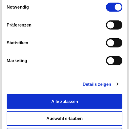
Einwilligungsauswahl
Termin vereinbaren
Notwendig
Präferenzen
nbeinssen[at]hs-bremerhaven[dot]de
Email:
Statistiken
Postal Address:
An der Karlstadt 8
27568 Bremerhaven
Marketing
Secondary Office:
Theodor-Heuss-Platz 1-3
27568 Bremerhaven
Details zeigen
Alle zulassen
Auswahl erlauben