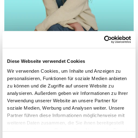
© Hochschule Bremerhaven
/
Nina Beinßen
Diese Webseite verwendet Cookies
Wir verwenden Cookies, um Inhalte und Anzeigen zu
Pronoun: sie/ihr, she/her
personalisieren, Funktionen für soziale Medien anbieten
zu können und die Zugriffe auf unsere Website zu
analysieren. Außerdem geben wir Informationen zu Ihrer
Functions:
Wissenschaftliche Mitarbeiterin im Projekt Gender
Verwendung unserer Website an unsere Partner für
in der Lehre des Professorinnenprogramms III &
soziale Medien, Werbung und Analysen weiter. Unsere
Praxiskoordination International im Studiengang
Partner führen diese Informationen möglicherweise mit
Soziale Arbeit
weiteren Daten zusammen, die Sie ihnen bereitgestellt
haben oder die sie im Rahmen Ihrer Nutzung der Dienste
gesammelt haben.