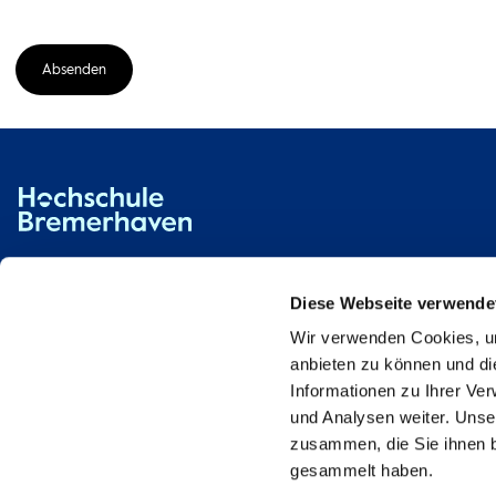
Absenden
Hochschule Bremerhaven
Kontakt
An der Karlstadt 8
27568 Bremerhaven
Diese Webseite verwende
Wir verwenden Cookies, um
Ressourcen
Kontakt
anbieten zu können und di
Informationen zu Ihrer Ve
und Analysen weiter. Unse
zusammen, die Sie ihnen b
gesammelt haben.