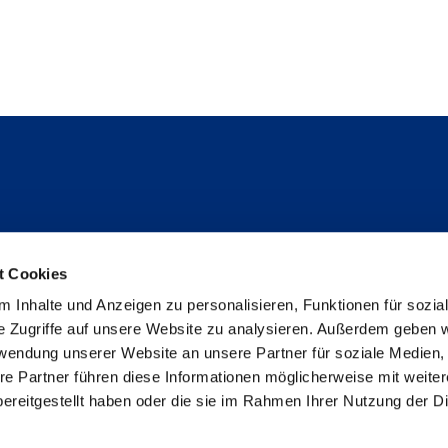
Folge uns
t Cookies
Instagram
 Inhalte und Anzeigen zu personalisieren, Funktionen für sozia
Studienpat:innen Instagram
e Zugriffe auf unsere Website zu analysieren. Außerdem geben w
TikTok
rwendung unserer Website an unsere Partner für soziale Medien
YouTube
re Partner führen diese Informationen möglicherweise mit weite
Facebook
ereitgestellt haben oder die sie im Rahmen Ihrer Nutzung der D
LinkedIn