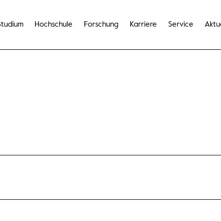
Studium
Hochschule
Forschung
Karriere
Service
Aktu
sen ausgefüllt werden. Dieses Formular enthält 5 Pflichtfelder.