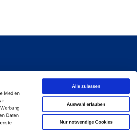
Alle zulassen
le Medien
ir
Auswahl erlauben
, Werbung
ren Daten
Nur notwendige Cookies
ienste